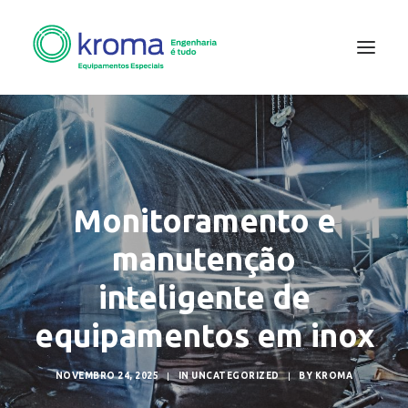
WEBSITE
BLOG
Monitoramento e
manutenção
inteligente de
equipamentos em inox
NOVEMBRO 24, 2025
|
IN
UNCATEGORIZED
|
BY
KROMA